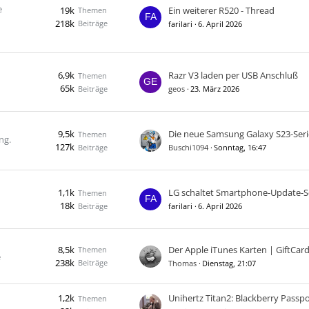
e
19k
Ein weiterer R520 - Thread
Themen
218k
Beiträge
farilari
6. April 2026
6,9k
Razr V3 laden per USB Anschluß
Themen
65k
Beiträge
geos
23. März 2026
9,5k
Themen
ng.
127k
Beiträge
Buschi1094
Sonntag, 16:47
1,1k
Themen
18k
Beiträge
farilari
6. April 2026
8,5k
Themen
e
238k
Beiträge
Thomas
Dienstag, 21:07
1,2k
Themen