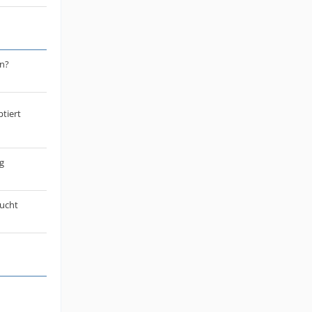
n?
tiert
g
sucht