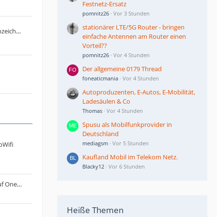
Festnetz-Ersatz
pomnitz26
Vor 3 Stunden
stationärer LTE/5G Router - bringen
Antrag: KI generierte Beiträge kennzeichnen
einfache Antennen am Router einen
Vorteil??
pomnitz26
Vor 4 Stunden
​Der allgemeine 0179 Thread
foneaticmania
Vor 4 Stunden
Autoproduzenten, E-Autos, E-Mobilität,
Ladesäulen & Co
Thomas
Vor 4 Stunden
Spusu als Mobilfunkprovider in
Deutschland
mediagsm
Vor 5 Stunden
oWifi
Kaufland Mobil im Telekom Netz.
Blacky12
Vor 6 Stunden
Lumia 950 - Upload von Dateien auf OneDrive funktioniert nicht mehr
Heiße Themen