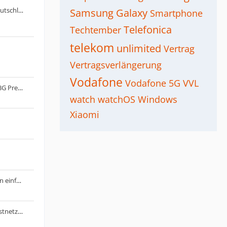
Spusu als Mobilfunkprovider in Deutschland
Samsung Galaxy
Smartphone
Telefonica
Techtember
telekom
unlimited
Vertrag
Vertragsverlängerung
Vodafone
Vodafone 5G
VVL
o2 Unlimited Max oder Telekom 33G PrePaid - 25G Datennutzung Normalfall
watch
watchOS
Windows
Xiaomi
stationärer LTE/5G Router - bringen einfache Antennen am Router einen Vorteil??
Kaufempfehlung: 5G Router für Festnetz-Ersatz