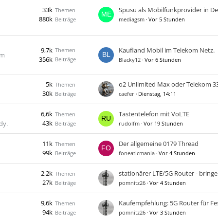
33k
Themen
880k
Beiträge
mediagsm
Vor 5 Stunden
9,7k
Kaufland Mobil im Telekom Netz.
Themen
im
356k
Beiträge
Blacky12
Vor 6 Stunden
5k
Themen
30k
Beiträge
caefer
Dienstag, 14:11
6,6k
Tastentelefon mit VoLTE
Themen
43k
dy.
Beiträge
rudolfm
Vor 19 Stunden
11k
​Der allgemeine 0179 Thread
Themen
99k
Beiträge
foneaticmania
Vor 4 Stunden
2,2k
Themen
27k
Beiträge
pomnitz26
Vor 4 Stunden
9,6k
Themen
94k
Beiträge
pomnitz26
Vor 3 Stunden