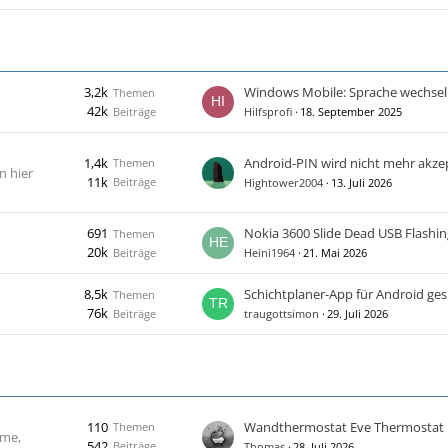
3,2k
Windows Mobile: Sprache wechsel
Themen
42k
Beiträge
Hilfsprofi
18. September 2025
1,4k
Android-PIN wird nicht mehr akzep
Themen
n hier
11k
Beiträge
Hightower2004
13. Juli 2026
691
Nokia 3600 Slide Dead USB Flashin
Themen
20k
Beiträge
Heini1964
21. Mai 2026
8,5k
Schichtplaner-App für Android ge
Themen
76k
Beiträge
traugottsimon
29. Juli 2026
110
Wandthermostat Eve Thermostat
Themen
ome,
542
Beiträge
Thomas
28. Juli 2026