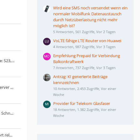
Wird eine SMS noch versendet wenn ein
normaler Mobilfunk Datenaustausch
durch Netzüberlastung nicht mehr
möglich ist?
5 Antworten, 561 Zugriffe, Vor 2 Tagen
VoLTE fähige LTE Router von Huawei
4 Antworten, 987 Zugriffe, Vor 3 Tagen
Empfehlung Prepaid für Verbindung
Die neue Samsung Galaxy S23-Serie: S23, S23+ und S23 Ultra
Balkonkraftwerk
7 Antworten, 737 Zugriffe, Vor 3 Tagen
Antrag: KI generierte Beiträge
kennzeichnen
LG schaltet Smart­phone-Update-Server am 30. Juni 2025 ab
10 Antworten, 2.453 Zugriffe, Vor einer
Woche
Provider für Telekom Glasfaser
18 Antworten, 1.382 Zugriffe, Vor einer
Der Apple iTunes Karten | GiftCard Schnäppchen Thread
Woche
Unihertz Titan2: Blackberry Passport reloaded?