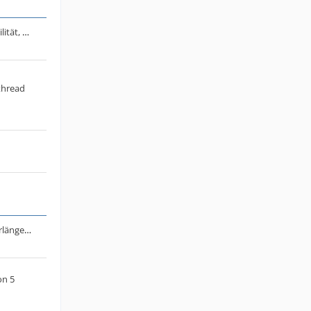
Autoproduzenten, E-Autos, E-Mobilität, Ladesäulen & Co
thread
Allgemeiner Thread für Vertragsverlängerungsangebote bei Telefónica o2
on 5