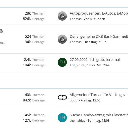
28k
Themen
826k
Beiträge
Thomas
Vor 4 Stunden
 &
524
Der allgemeine DKB Bank Sammel
Themen
94k
Beiträge
en,
Thomas
Dienstag, 21:52
2,4k
27.05.2002 - Ich gratuliere mal
Themen
104k
Beiträge
The_Voice_70
27. Mai 2026
40k
Themen
842k
Beiträge
Loopi
Freitag, 15:56
45k
Suche Handyvertrag mit Playstati
Themen
127k
Beiträge
themaiday
Sonntag, 15:03