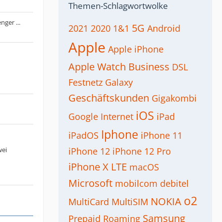
Themen-Schlagwortwolke
ger ...
5G
2021
2020
1&1
Android
Apple
Apple iPhone
Apple Watch
Business
DSL
Festnetz
Galaxy
Geschäftskunden
Gigakombi
iOS
Google
Internet
iPad
Iphone
iPadOS
iPhone 11
wei
iPhone 12
iPhone 12 Pro
iPhone X
LTE
macOS
Microsoft
mobilcom debitel
o2
NOKIA
MultiCard
MultiSIM
Samsung
Prepaid
Roaming