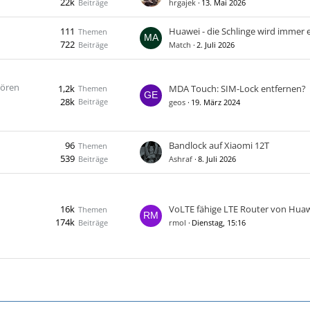
22k
Beiträge
hrgajek
13. Mai 2026
111
Huawei - die Schlinge wird immer en
Themen
722
Beiträge
Match
2. Juli 2026
hören
1,2k
MDA Touch: SIM-Lock entfernen?
Themen
28k
Beiträge
geos
19. März 2024
96
Bandlock auf Xiaomi 12T
Themen
539
Beiträge
Ashraf
8. Juli 2026
16k
VoLTE fähige LTE Router von Hua
Themen
174k
Beiträge
rmol
Dienstag, 15:16