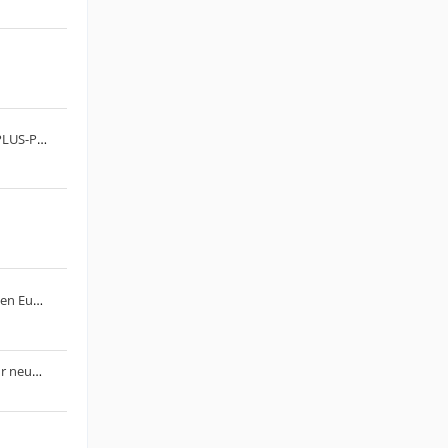
FRITZ! startet gebührenpflichtige PLUS-Pakete
EU verhängt Strafe von 890 Millionen Euro gegen Google
Die Produktion physischer Discs für neue Spiele auf PlayStation-Konsolen endet im Januar 2028