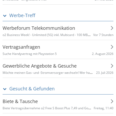
Werbe-Treff
Werbeforum Telekommunikation
o2 Business Week! - Unlimited (5G) inkl. Multicard - 100 MBit/s (ab 10,49 €/M*) - 500 MBit/s (ab 13,49 €/M*) - 300MB (0,99 €/M*) - 5GB (2,99 €/M*) - 15GB (4,99 €/M*) - 120GB (7,99 €/M*) - DATA Unlimited 25 MBit/s (6,99 €/M*) - 300 MBit/s (9,99 €/M*)
Vor 7 Stunden
Vertragsanfragen
2. August 2026
Suche Handyvertrag mit Playstation 5
Gewerbliche Angebote & Gesuche
Möchte meinen Gas- und -Stromversorger wechseln! Wer hat gute Angebote und Provision
23. Juli 2026
Gesucht & Gefunden
Biete & Tausche
Biete Vertragsübernahme o2 Free S Boost Plus 7,49 und Go Mobile S mit erhöhtem Datenvolumen
Freitag, 11:40