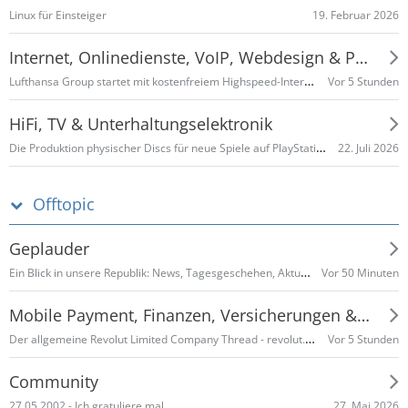
19. Februar 2026
Linux für Einsteiger
Internet, Onlinedienste, VoIP, Webdesign & Programmieren
Lufthansa Group startet mit kostenfreiem Highspeed-Internet von Starlink
Vor 5 Stunden
HiFi, TV & Unterhaltungselektronik
Die Produktion physischer Discs für neue Spiele auf PlayStation-Konsolen endet im Januar 2028
22. Juli 2026
Offtopic
Geplauder
Ein Blick in unsere Republik: News, Tagesgeschehen, Aktuelles im Inland …
Vor 50 Minuten
Mobile Payment, Finanzen, Versicherungen & Co
Der allgemeine Revolut Limited Company Thread - revolut.com
Vor 5 Stunden
Community
27. Mai 2026
27.05.2002 - Ich gratuliere mal