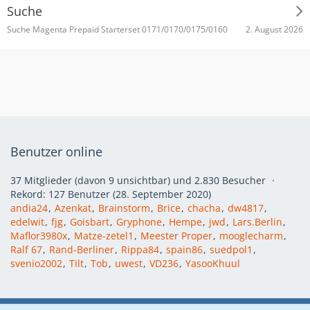
Suche
2. August 2026
Suche Magenta Prepaid Starterset 0171/0170/0175/0160
Benutzer online
37 Mitglieder (davon 9 unsichtbar) und 2.830 Besucher
Rekord: 127 Benutzer (
28. September 2020
)
andia24
Azenkat
Brainstorm
Brice
chacha
dw4817
edelwit
fjg
Goisbart
Gryphone
Hempe
jwd
Lars.Berlin
Maflor3980x
Matze-zetel1
Meester Proper
mooglecharm
Ralf 67
Rand-Berliner
Rippa84
spain86
suedpol1
svenio2002
Tilt
Tob
uwest
VD236
YasooKhuul