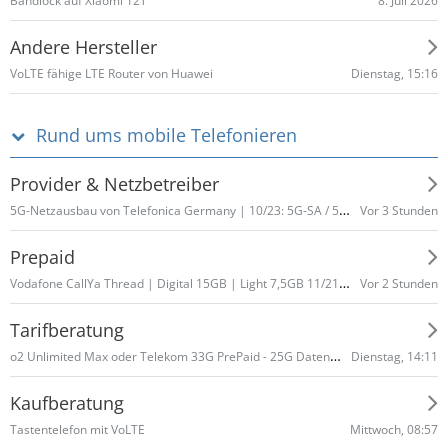
8. Juli 2026
Bandlock auf Xiaomi 12T
Andere Hersteller
Dienstag, 15:16
VoLTE fähige LTE Router von Huawei
Rund ums mobile Telefonieren
Provider & Netzbetreiber
5G-Netzausbau von Telefonica Germany | 10/23: 5G-SA / 5G+
Vor 3 Stunden
Prepaid
Vodafone CallYa Thread | Digital 15GB | Light 7,5GB 11/21 - 03/22 | 12/21 5G | 07/22 neue Tarife | 06/23 + 10/23 Volumenerhöhung
Vor 2 Stunden
Tarifberatung
o2 Unlimited Max oder Telekom 33G PrePaid - 25G Datennutzung Normalfall
Dienstag, 14:11
Kaufberatung
Mittwoch, 08:57
Tastentelefon mit VoLTE