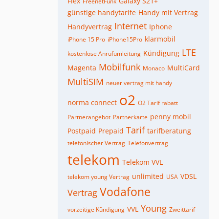
Flex
Galaxy S21+
FreenetFunk
günstige handytarife
Handy mit Vertrag
Internet
Handyvertrag
Iphone
klarmobil
iPhone 15 Pro
iPhone15Pro
LTE
Kündigung
kostenlose Anrufumleitung
Mobilfunk
Magenta
MultiCard
Monaco
MultiSIM
neuer vertrag mit handy
o2
norma connect
O2 Tarif rabatt
penny mobil
Partnerangebot
Partnerkarte
Tarif
Postpaid
Prepaid
tarifberatung
telefonischer Vertrag
Telefonvertrag
telekom
Telekom VVL
unlimited
VDSL
telekom young Vertrag
USA
Vodafone
Vertrag
Young
VVL
vorzeitige Kündigung
Zweittarif