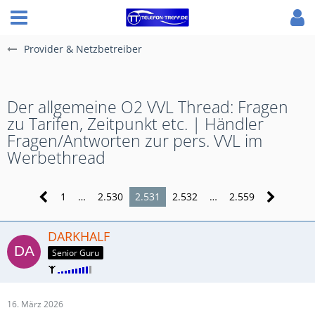
Provider & Netzbetreiber
Der allgemeine O2 VVL Thread: Fragen
zu Tarifen, Zeitpunkt etc. | Händler
Fragen/Antworten zur pers. VVL im
Werbethread
1
…
2.530
2.531
2.532
…
2.559
DARKHALF
Senior Guru
16. März 2026