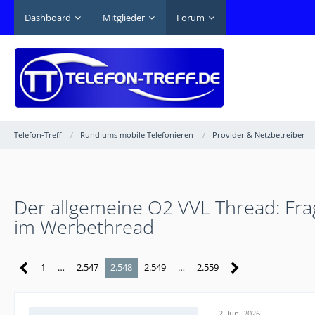
Dashboard
Mitglieder
Forum
Telefon-Treff
Rund ums mobile Telefonieren
Provider & Netzbetreiber
Der allgemeine O2 VVL Thread: Frag
im Werbethread
1
…
2.547
2.548
2.549
…
2.559
2. Juni 2026