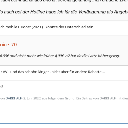
ls auch bei der Hotline habe ich für die Verlängerung als Ang
och mobile L Boost (2023 ) , könnte der Unterschied sein...
Voice_70
6,99€ und nicht mehr wie früher 4,99€. o2 hat da die Latte höher gelegt.
ür VVL und das schohn länger , nicht aber für andere Rabatte ...
GB
 von
DARKHALF
(
2. Juni 2026
) aus folgendem Grund: Ein Beitrag von DARKHALF mit di