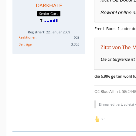
DARKHALF
Sowohl online a
Senior Guru
Free L Boost ? , oder d
Registriert: 22. Januar 2009
Reaktionen
602
Beiträge
3.355
Zitat von The_
Die Untergrenze ist 
die 6,99€ gelten wohl f
O2 Blue All in L 5G 244
Einmal editiert, zuletzt
1