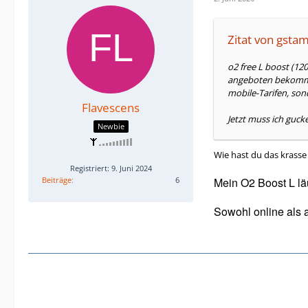
Zitat von gst
o2 free L boost (12
angeboten bekommen 
mobile-Tarifen, son
Flavescens
Jetzt muss ich guc
Newbie
Wie hast du das kras
Registriert: 9. Juni 2024
Beiträge
6
Mein O2 Boost L lä
Sowohl online als 