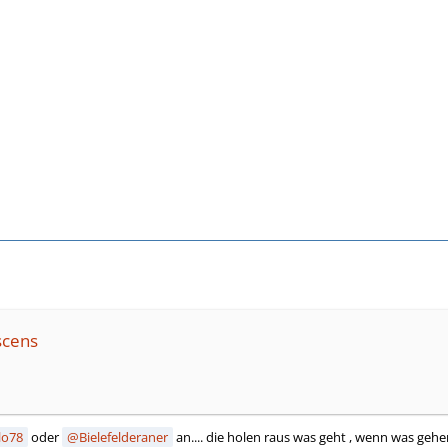
scens
lo78
oder
Bielefelderaner
an.... die holen raus was geht , wenn was gehe