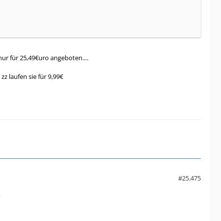
 nur für 25,49€uro angeboten....
z laufen sie für 9,99€
#25.475
?