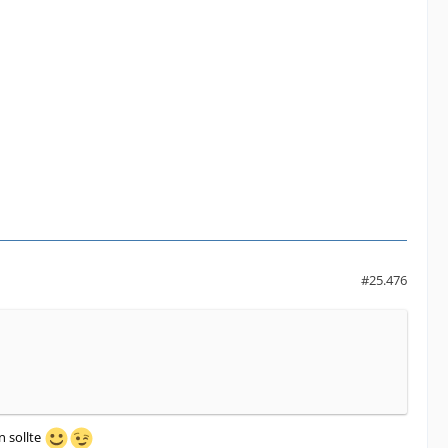
#25.476
n sollte