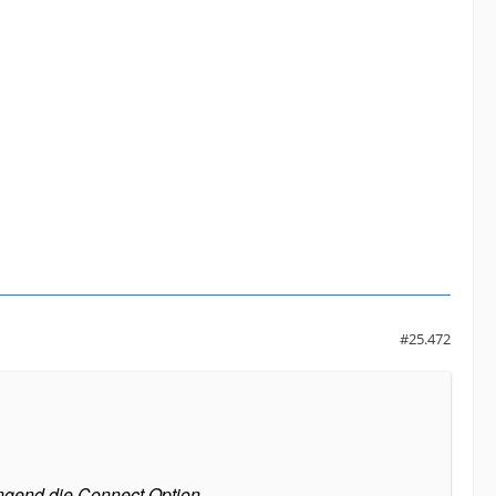
#25.472
ingend die Connect Option.