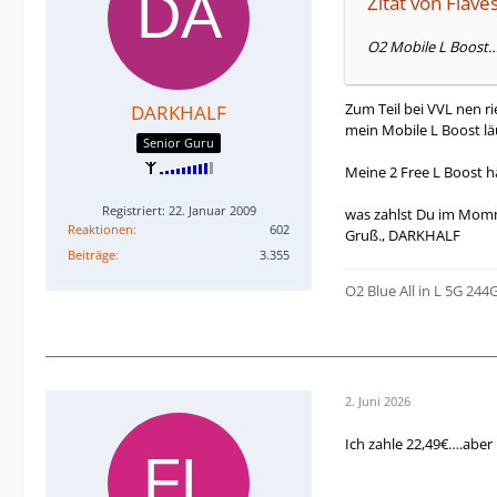
Zitat von Flave
O2 Mobile L Boost…
Zum Teil bei VVL nen r
DARKHALF
mein Mobile L Boost läu
Senior Guru
Meine 2 Free L Boost hä
Registriert: 22. Januar 2009
was zahlst Du im Momm
Reaktionen
602
Gruß., DARKHALF
Beiträge
3.355
O2 Blue All in L 5G 244
2. Juni 2026
Ich zahle 22,49€….aber