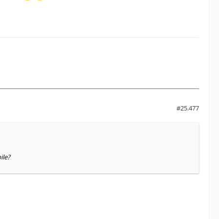
#25.477
ile?