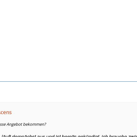
scens
rasse Angebot bekommen?
läuft demnächst aus und ist bereits gekündigt, ich brauche zw