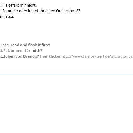
Fila gefällt mir nicht.
nen Sammler oder kennt Ihr einen Onlineshop??
nen o.ä.
see, read and flash it first!
.I.P. Nummer
für mich?
utzfolien von Brando?
Hier klicken
http://www.telefon-treff.de/sh…ad.php