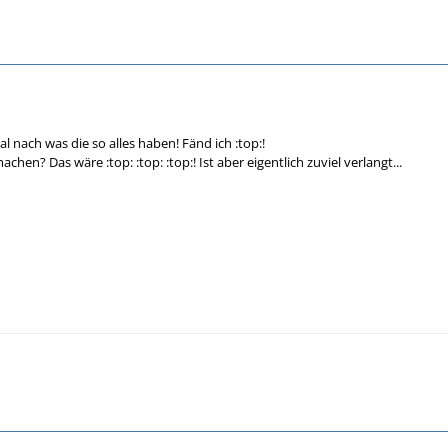
al nach was die so alles haben! Fänd ich :top:!
chen? Das wäre :top: :top: :top:! Ist aber eigentlich zuviel verlangt...