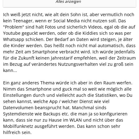
Erzieherische Maßnahme immer gut
Kann ja gleich sein
Alles anzeigen
Taschengeld in das SpeedOn investieren.
Ich weiß jetzt nicht, wie alt dein Sohn ist, aber vermutlich noch
Ich würde jetzt auch mal hoffen, dass nach der
kein Teenager, wenn er Social Media nicht nutzen soll. Das
Verlängerung die 25 GB reichen. Wenn nicht, dann muss es
"Problem" sind halt Fotos und sicherlich Videos, egal ob die auf
halt doch ein PrePaid Smart Tarif von Ja! werden oder gleich
Youtube geguckt werden, oder ob die Kiddies sich so was per
der Jahrestarif von der Telekom.
Whatsapp schicken. Der Bedarf an Daten wird steigen, je älter
die Kinder werden. Das heißt noch nicht mal automatisch, dass
Dafür das der nur 2 Stunden Display Zeit am Tag hat und
mehr Zeit am Smartphone verbracht wird. Ich würde jedenfalls
kein Social Media , wunder ich mich eh womit der die 5GB
für die Zukunft keinen Jahrestarif empfehlen, weil der Zeitraum
jeden Monat verbrät. Wahrscheinlich Youtube
im Bezug auf verändertes Nutzungsverhalten viel zu groß sein
kann...
Ein ganz anderes Thema würde ich aber in den Raum werfen.
Nimm das Smartphone und guck mal so weit wie möglich alle
Einstellungen durch und vielleicht auch die Statistiken, wo Du
sehen kannst, welche App / welcher Dienst wie viel
Datenvolumen beansprucht hat. Manchmal sinds
Systemdienste wie Backups etc. die man ja so konfigurieren
kann, dass sie nur zu Hause im WLAN und nicht über das
Mobilfunknetz ausgeführt werden. Das kann schon sehr
hilfreich sein.