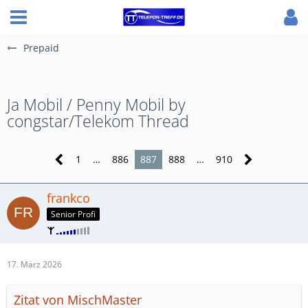
Prepaid
Ja Mobil / Penny Mobil by
congstar/Telekom Thread
1
…
886
887
888
…
910
frankco
Senior Profi
17. März 2026
Zitat von MischMaster