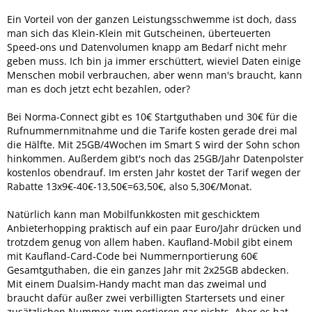
Ein Vorteil von der ganzen Leistungsschwemme ist doch, dass
man sich das Klein-Klein mit Gutscheinen, überteuerten
Speed-ons und Datenvolumen knapp am Bedarf nicht mehr
geben muss. Ich bin ja immer erschüttert, wieviel Daten einige
Menschen mobil verbrauchen, aber wenn man's braucht, kann
man es doch jetzt echt bezahlen, oder?
Bei Norma-Connect gibt es 10€ Startguthaben und 30€ für die
Rufnummernmitnahme und die Tarife kosten gerade drei mal
die Hälfte. Mit 25GB/4Wochen im Smart S wird der Sohn schon
hinkommen. Außerdem gibt's noch das 25GB/Jahr Datenpolster
kostenlos obendrauf. Im ersten Jahr kostet der Tarif wegen der
Rabatte 13x9€-40€-13,50€=63,50€, also 5,30€/Monat.
Natürlich kann man Mobilfunkkosten mit geschicktem
Anbieterhopping praktisch auf ein paar Euro/Jahr drücken und
trotzdem genug von allem haben. Kaufland-Mobil gibt einem
mit Kaufland-Card-Code bei Nummernportierung 60€
Gesamtguthaben, die ein ganzes Jahr mit 2x25GB abdecken.
Mit einem Dualsim-Handy macht man das zweimal und
braucht dafür außer zwei verbilligten Startersets und einer
zusätzlichen Nummer zum portieren gar nichts. Aber es hat