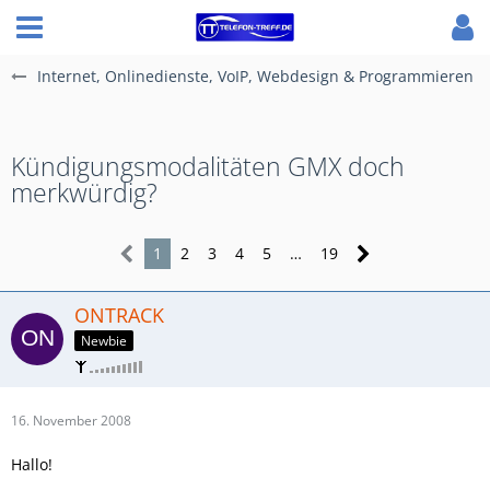
Internet, Onlinedienste, VoIP, Webdesign & Programmieren
Kündigungsmodalitäten GMX doch
merkwürdig?
1
2
3
4
5
…
19
ONTRACK
Newbie
16. November 2008
Hallo!