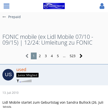
Prepaid
FONIC mobile (ex Lidl Mobile 07/10 -
09/15) | 12/24: Umleitung zu FONIC
1
2
3
4
5
…
523
used
Junior Mitglied
13. Juli 2010
Lidl Mobile startet zum Geburtstag von Sandra Bullock (26. Juli
2010).