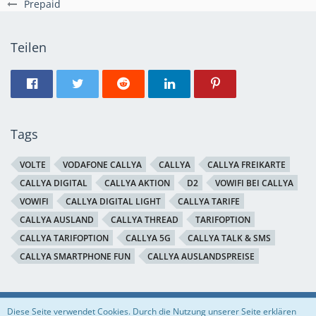
Prepaid
Teilen
Tags
VOLTE
VODAFONE CALLYA
CALLYA
CALLYA FREIKARTE
CALLYA DIGITAL
CALLYA AKTION
D2
VOWIFI BEI CALLYA
VOWIFI
CALLYA DIGITAL LIGHT
CALLYA TARIFE
CALLYA AUSLAND
CALLYA THREAD
TARIFOPTION
CALLYA TARIFOPTION
CALLYA 5G
CALLYA TALK & SMS
CALLYA SMARTPHONE FUN
CALLYA AUSLANDSPREISE
Regeln
Datenschutzerklärung
Impressum
Diese Seite verwendet Cookies. Durch die Nutzung unserer Seite erklären