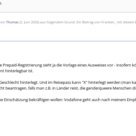
.
 von
Thomas
(
2. Juni 2026
) aus folgendem Grund: Ein Beitrag von Franken_ mit diesem
Prepaid-Registrierung sieht ja die Vorlage eines Ausweises vor - insofern 
 hinterlegbar ist.
 Geschlecht hinterlegt. Und im Reisepass kann "X" hinterlegt werden (man k
t beantragen, falls man z.B. in Länder reist, die genderqueere Menschen di
ine Einschätzung bekräftigen wollen: Vodafone geht auch nach meinem Empf