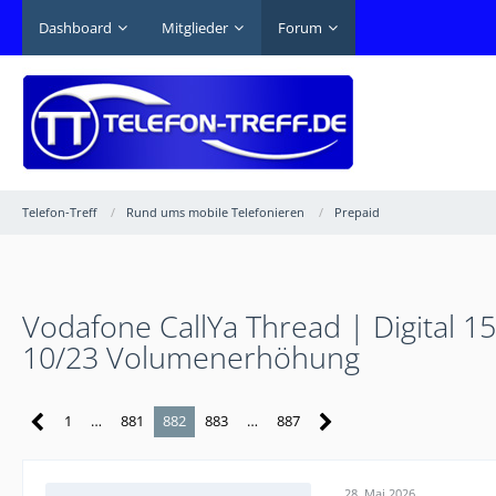
Dashboard
Mitglieder
Forum
Telefon-Treff
Rund ums mobile Telefonieren
Prepaid
Vodafone CallYa Thread | Digital 1
10/23 Volumenerhöhung
1
…
881
882
883
…
887
28. Mai 2026