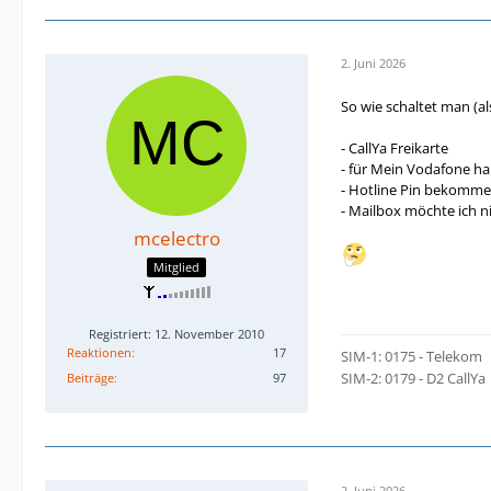
2. Juni 2026
So wie schaltet man (a
- CallYa Freikarte
- für Mein Vodafone ha
- Hotline Pin bekomme
- Mailbox möchte ich n
mcelectro
Mitglied
Registriert: 12. November 2010
Reaktionen
17
SIM-1: 0175 - Telekom
SIM-2: 0179 - D2 CallYa
Beiträge
97
2. Juni 2026