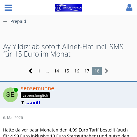
Prepaid
Ay Yildiz: ab sofort Allnet-Flat incl. SMS
für 15 Euro im Monat
1
…
14
15
16
17
18
sensemunne
Online
Lebenslänglich
6. Mai 2026
Hatte da vor paar Monaten den 4,99 Euro Tarif bestellt (auch
für 4,99 Euro inklusive 10 Euro Startguthaben) und nutze den