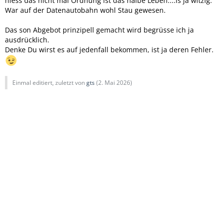
hiess das nicht mal Ordnung ist das halbe Leben....is ja witzig.
War auf der Datenautobahn wohl Stau gewesen.
Das son Abgebot prinzipell gemacht wird begrüsse ich ja
ausdrücklich.
Denke Du wirst es auf jedenfall bekommen, ist ja deren Fehler.
Einmal editiert, zuletzt von
gts
(
2. Mai 2026
)