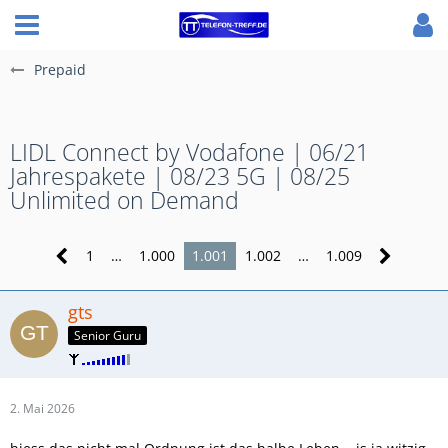
Prepaid
LIDL Connect by Vodafone | 06/21
Jahrespakete | 08/23 5G | 08/25
Unlimited on Demand
1
…
1.000
1.001
1.002
…
1.009
gts
Senior Guru
2. Mai 2026