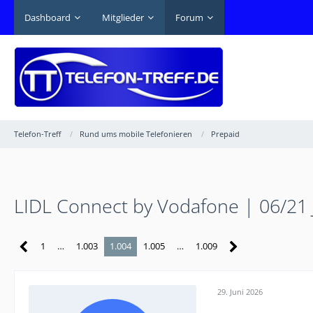
Dashboard
Mitglieder
Forum
Telefon-Treff
Rund ums mobile Telefonieren
Prepaid
LIDL Connect by Vodafone | 06/21
1
…
1.003
1.004
1.005
…
1.009
29. Juni 2026