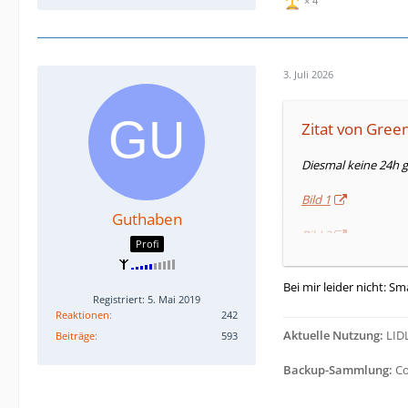
4
3. Juli 2026
Zitat von Gree
Diesmal keine 24h 
Bild 1
Guthaben
Bild 2
Profi
Ja, hat man wohl gem
Bei mir leider nicht: S
Registriert: 5. Mai 2019
Reaktionen
242
Aktuelle Nutzung:
LIDL
Beiträge
593
Backup-Sammlung:
Co