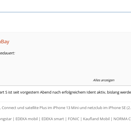
nBay
gedauert:
Alles anzeigen
erkt, es bringt gar nichts, ausser Ärger.
mart S ist seit vorgestern Abend nach erfolgreichem Ident aktiv, bislang werd
 Connect und satellite Plus im iPhone 13 Mini und netzclub im iPhone SE (2.
ngstar | EDEKA mobil | EDEKA smart | FONIC | Kaufland Mobil | NORMA C