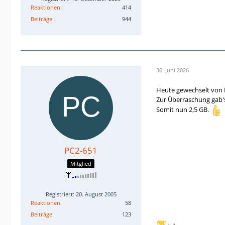
Reaktionen
414
Beiträge
944
30. Juni 2026
Heute gewechselt von B
Zur Überraschung gab
Somit nun 2,5 GB.
PC2-651
Mitglied
Registriert: 20. August 2005
Reaktionen
58
Beiträge
123