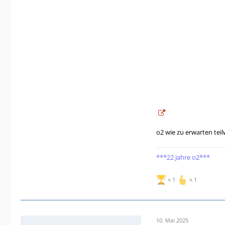
o2 wie zu erwarten teil
***22 Jahre o2***
1
1
10. Mai 2025