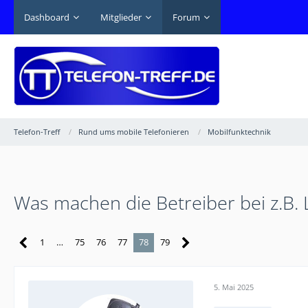
Dashboard
Mitglieder
Forum
Telefon-Treff
Rund ums mobile Telefonieren
Mobilfunktechnik
Was machen die Betreiber bei z.B. 
1
…
75
76
77
78
79
5. Mai 2025