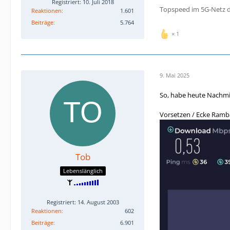
Registriert: 10. Juli 2018
Topspeed im 5G-Netz d
Reaktionen
1.601
Beiträge
5.764
1
9. Mai 2025
So, habe heute Nachm
Vorsetzen / Ecke Ramba
Tob
Lebenslänglich
Registriert: 14. August 2003
Reaktionen
602
Beiträge
6.901