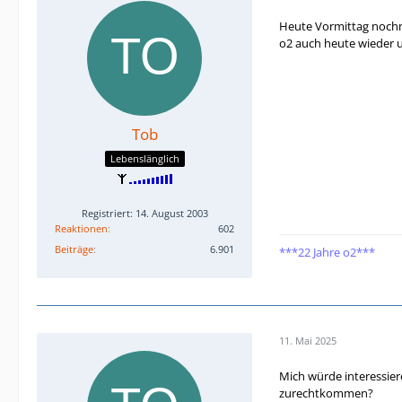
Heute Vormittag nochm
o2 auch heute wieder u
Tob
Lebenslänglich
Registriert: 14. August 2003
Reaktionen
602
Beiträge
6.901
***22 Jahre o2***
11. Mai 2025
Mich würde interessier
zurechtkommen?