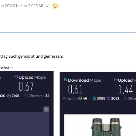
er DTAG bisher 2.025 Mbit/s
.
ittag auch gemappt und gemessen:
chstr.: