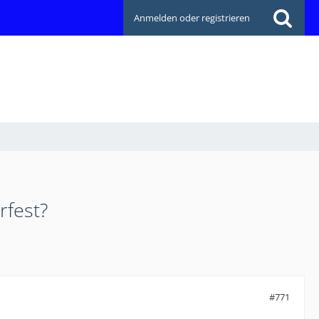
Anmelden oder registrieren
rfest?
#771