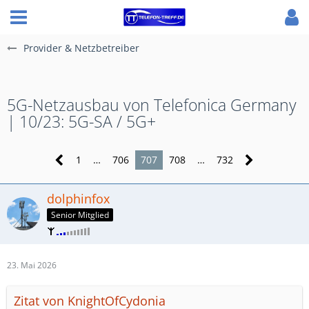
Provider & Netzbetreiber
5G-Netzausbau von Telefonica Germany
| 10/23: 5G-SA / 5G+
1
…
706
707
708
…
732
dolphinfox
Senior Mitglied
23. Mai 2026
Zitat von KnightOfCydonia