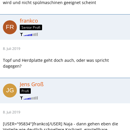
wird und nicht spülmaschinen geeignet scheint
frankco
Senior Profi
8. Juli 2019
Topf und Herdplatte geht doch auch, oder was spricht
dagegen?
Jens Groß
Profi
8. Juli 2019
[USER="95834"]frankco[/USER] Naja - dann gehen eben die
Vorteile wie deutlich schnellere Kochzeit, einstellbare