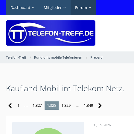
Dashboard
Mitglieder
Forum
Telefon-Treff
Rund ums mobile Telefonieren
Prepaid
Kaufland Mobil im Telekom Netz.
1
…
1.327
1.328
1.329
…
1.349
3. Juni 2026