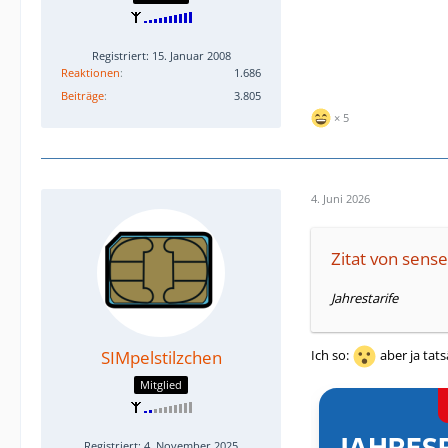
Registriert: 15. Januar 2008
Reaktionen
1.686
Beiträge
3.805
5
4. Juni 2026
Zitat von sen
Jahrestarife
Ich so:
aber ja tats
SIMpelstilzchen
Mitglied
Registriert: 4. November 2025