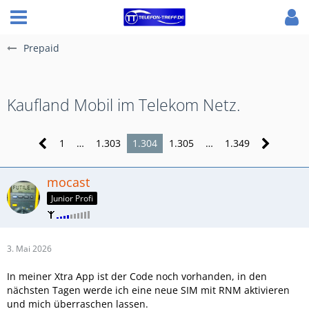
Prepaid
Kaufland Mobil im Telekom Netz.
1
…
1.303
1.304
1.305
…
1.349
mocast
Junior Profi
3. Mai 2026
In meiner Xtra App ist der Code noch vorhanden, in den
nächsten Tagen werde ich eine neue SIM mit RNM aktivieren
und mich überraschen lassen.