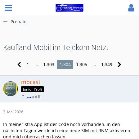
Prepaid
Kaufland Mobil im Telekom Netz.
1
…
1.303
1.304
1.305
…
1.349
mocast
Junior Profi
3. Mai 2026
In meiner Xtra App ist der Code noch vorhanden, in den
nächsten Tagen werde ich eine neue SIM mit RNM aktivieren
und mich überraschen lassen.