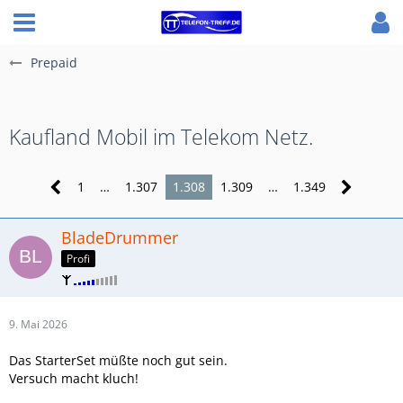
Prepaid
Kaufland Mobil im Telekom Netz.
1
…
1.307
1.308
1.309
…
1.349
BladeDrummer
Profi
9. Mai 2026
Das StarterSet müßte noch gut sein.
Versuch macht kluch!