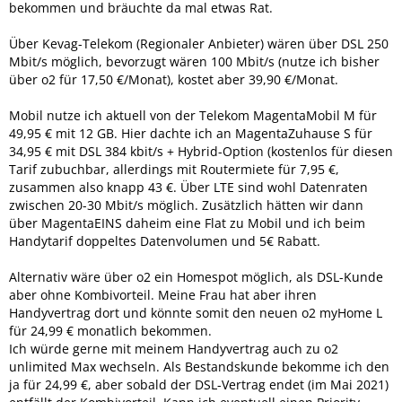
bekommen und bräuchte da mal etwas Rat.
Über Kevag-Telekom (Regionaler Anbieter) wären über DSL 250
Mbit/s möglich, bevorzugt wären 100 Mbit/s (nutze ich bisher
über o2 für 17,50 €/Monat), kostet aber 39,90 €/Monat.
Mobil nutze ich aktuell von der Telekom MagentaMobil M für
49,95 € mit 12 GB. Hier dachte ich an MagentaZuhause S für
34,95 € mit DSL 384 kbit/s + Hybrid-Option (kostenlos für diesen
Tarif zubuchbar, allerdings mit Routermiete für 7,95 €,
zusammen also knapp 43 €. Über LTE sind wohl Datenraten
zwischen 20-30 Mbit/s möglich. Zusätzlich hätten wir dann
über MagentaEINS daheim eine Flat zu Mobil und ich beim
Handytarif doppeltes Datenvolumen und 5€ Rabatt.
Alternativ wäre über o2 ein Homespot möglich, als DSL-Kunde
aber ohne Kombivorteil. Meine Frau hat aber ihren
Handyvertrag dort und könnte somit den neuen o2 myHome L
für 24,99 € monatlich bekommen.
Ich würde gerne mit meinem Handyvertrag auch zu o2
unlimited Max wechseln. Als Bestandskunde bekomme ich den
ja für 24,99 €, aber sobald der DSL-Vertrag endet (im Mai 2021)