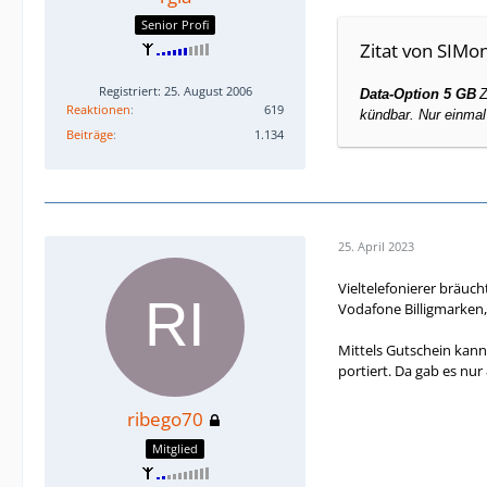
Senior Profi
Zitat von SIMo
Registriert: 25. August 2006
Data
-
Option
5 GB
Z
Reaktionen
619
kündbar.
Nur einmal
Beiträge
1.134
25. April 2023
Vieltelefonierer bräuch
Vodafone Billigmarken
Mittels Gutschein kan
portiert. Da gab es n
ribego70
Mitglied