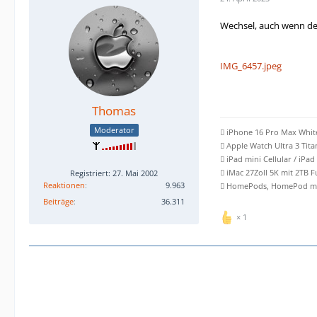
Wechsel, auch wenn der
IMG_6457.jpeg
Thomas
Moderator
 iPhone 16 Pro Max Whit
 Apple Watch Ultra 3 Tit
 iPad mini Cellular / iPad
Registriert: 27. Mai 2002
 iMac 27Zoll 5K mit 2TB 
Reaktionen
9.963
 HomePods, HomePod min
Beiträge
36.311
1