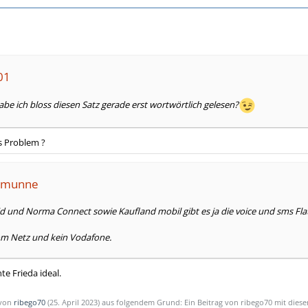
01
e ich bloss diesen Satz gerade erst wortwörtlich gelesen?
as Problem ?
semunne
d und Norma Connect sowie Kaufland mobil gibt es ja die voice und sms Fla
kom Netz und kein Vodafone.
nte Frieda ideal.
 von
ribego70
(
25. April 2023
) aus folgendem Grund: Ein Beitrag von ribego70 mit die