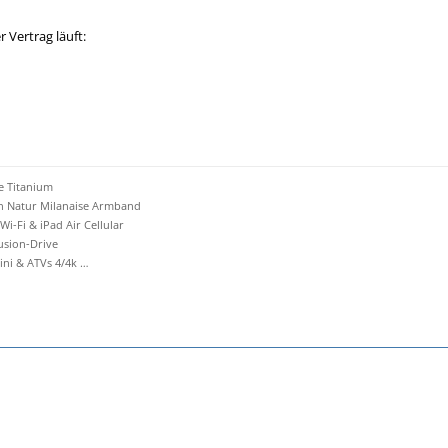
 Vertrag läuft:
e Titanium
an Natur Milanaise Armband
 Wi-Fi & iPad Air Cellular
Fusion-Drive
i & ATVs 4/4k …