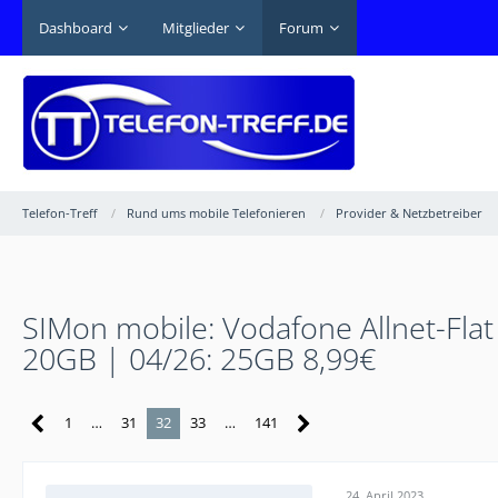
Dashboard
Mitglieder
Forum
Telefon-Treff
Rund ums mobile Telefonieren
Provider & Netzbetreiber
SIMon mobile: Vodafone Allnet-Flat
20GB | 04/26: 25GB 8,99€
1
…
31
32
33
…
141
24. April 2023