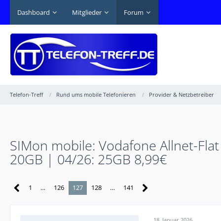
Dashboard
Mitglieder
Forum
Telefon-Treff
Rund ums mobile Telefonieren
Provider & Netzbetreiber
SIMon mobile: Vodafone Allnet-Flat
20GB | 04/26: 25GB 8,99€
1
…
126
127
128
…
141
18. Januar 2026