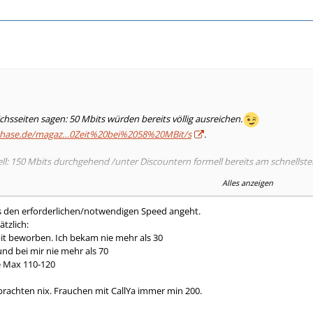
chsseiten sagen: 50 Mbits würden bereits völlig ausreichen.
yhase.de/magaz…0Zeit%20bei%2058%20MBit/s
.
l: 150 Mbits durchgehend /unter Discountern formell bereits am schnellsten
i talk: bis 150 Mbits,je nach Tarif.
Alles anzeigen
nter wohl 50 Mbits?!
as den erforderlichen/notwendigen Speed angeht.
tzlich:
it beworben. Ich bekam nie mehr als 30
und bei mir nie mehr als 70
e Max 110-120
rachten nix. Frauchen mit CallYa immer min 200.