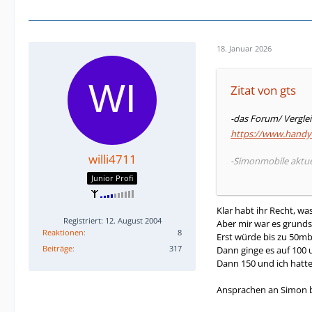
18. Januar 2026
Zitat von gts
-das Forum/ Verglei
https://www.hand
willi4711
-Simonmobile aktuel
-Fraenk:50 Mbits,/Ald
Junior Profi
-die meisten Discou
Klar habt ihr Recht, w
Registriert: 12. August 2004
Aber mir war es grundsä
Reaktionen
8
Erst würde bis zu 50mb
Beiträge
317
Dann ginge es auf 100 
Dann 150 und ich hatt
Ansprachen an Simon b