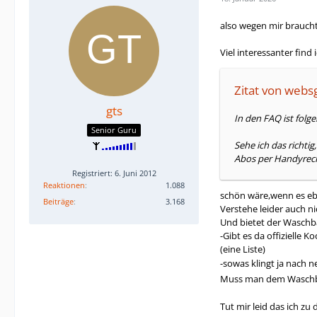
also wegen mir brauch
Viel interessanter find i
Zitat von websg
gts
In den FAQ ist folg
Senior Guru
Sehe ich das richti
Abos per Handyre
Registriert: 6. Juni 2012
Reaktionen
1.088
schön wäre,wenn es ebe
Beiträge
3.168
Verstehe leider auch ni
Und bietet der Waschbä
-Gibt es da offizielle 
(eine Liste)
-sowas klingt ja nach n
Muss man dem Waschbär
Tut mir leid das ich z