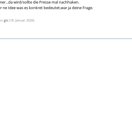
r...da wird/sollte die Presse mal nachhaken.
r ne Idee was es konkret bedeutet,war ja deine Frage.
von
gts
(
18. Januar 2026
)