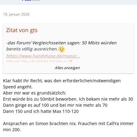
18. Januar 2026
Zitat von gts
-das Forum/ Vergleichsseiten sagen: 50 Mbits würden
bereits völlig ausreichen.
https://www.handyhase.de/magaz…
0Zeit%20bei%2058%20MBit/s
.
Alles anzeigen
-Simonmobile aktuell: 150 Mbits durchgehend /unter
Klar habt ihr Recht, was den erforderlichen/notwendigen
Discountern formell bereits am schnellsten.?!
Speed angeht.
-Fraenk:50 Mbits,/Aldi talk: bis 150 Mbits,je nach Tarif.
Aber mir war es grundsätzlich:
-die meisten Discounter wohl 50 Mbits?!
Erst würde bis zu 50mbit beworben. Ich bekam nie mehr als 30
Dann ginge es auf 100 und bei mir nie mehr als 70
Dann 150 und ich hatte Max 110-120
Ansprachen an Simon brachten nix. Frauchen mit CallYa immer
min 200.