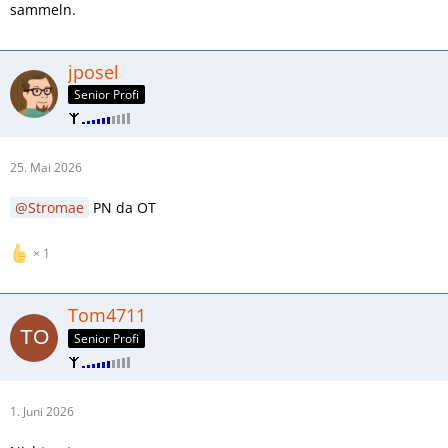
sammeln.
jposel
Senior Profi
25. Mai 2026
Stromae
PN da OT
1
Tom4711
Senior Profi
1. Juni 2026