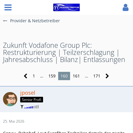
Provider & Netzbetreiber
Zukunft Vodafone Group Plc:
Restrukturierung | Teilzerschlagung |
Jahresabschluss | Bilanz| Entlassungen
1
…
159
160
161
…
171
jposel
Senior Profi
25. Mai 2026