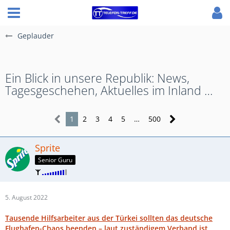
Geplauder
Ein Blick in unsere Republik: News,
Tagesgeschehen, Aktuelles im Inland …
1
2
3
4
5
…
500
Sprite
Senior Guru
5. August 2022
Tausende Hilfsarbeiter aus der Türkei sollten das deutsche
Flughafen-Chaos beenden – laut zuständigem Verband ist