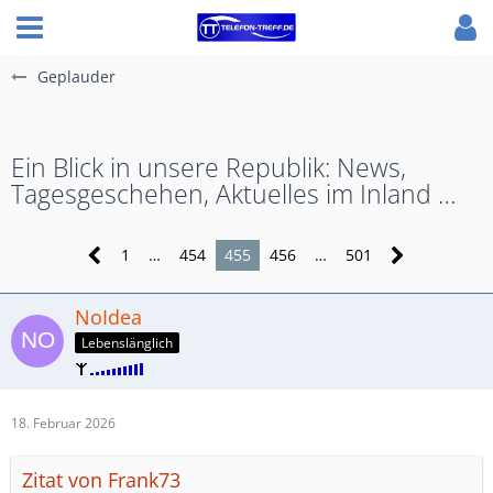
Geplauder
Ein Blick in unsere Republik: News,
Tagesgeschehen, Aktuelles im Inland …
1
…
454
455
456
…
501
NoIdea
Lebenslänglich
18. Februar 2026
Zitat von Frank73