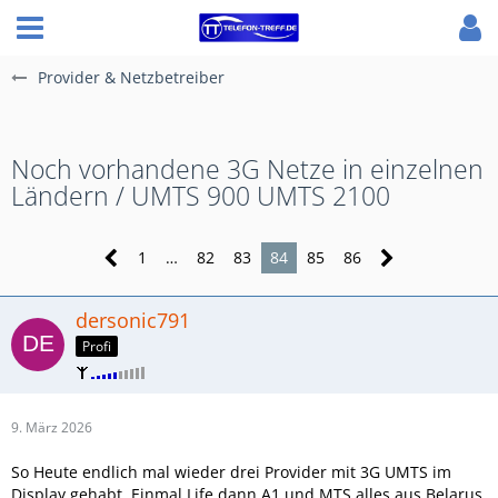
Provider & Netzbetreiber
Noch vorhandene 3G Netze in einzelnen
Ländern / UMTS 900 UMTS 2100
1
…
82
83
84
85
86
dersonic791
Profi
9. März 2026
So Heute endlich mal wieder drei Provider mit 3G UMTS im
Display gehabt. Einmal Life dann A1 und MTS alles aus Belarus