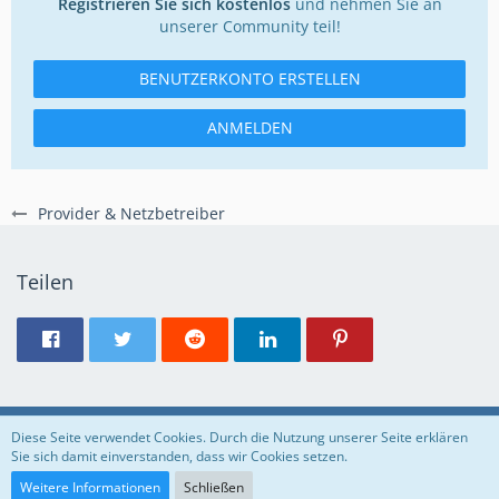
Registrieren Sie sich kostenlos
und nehmen Sie an
unserer Community teil!
BENUTZERKONTO ERSTELLEN
ANMELDEN
Provider & Netzbetreiber
Teilen
Regeln
Datenschutzerklärung
Impressum
Diese Seite verwendet Cookies. Durch die Nutzung unserer Seite erklären
Sie sich damit einverstanden, dass wir Cookies setzen.
Community-Software:
WoltLab Suite™
Weitere Informationen
Schließen