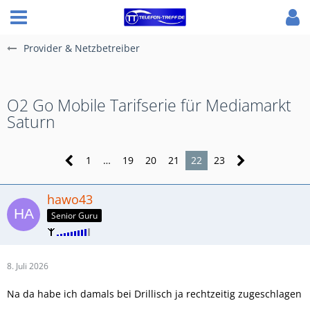
Provider & Netzbetreiber
O2 Go Mobile Tarifserie für Mediamarkt
Saturn
1
…
19
20
21
22
23
hawo43
Senior Guru
8. Juli 2026
Na da habe ich damals bei Drillisch ja rechtzeitig zugeschlagen