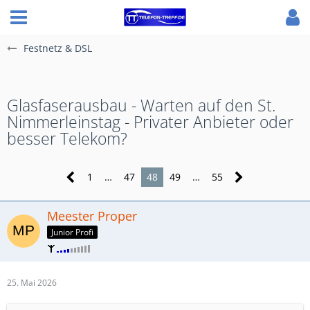
Festnetz & DSL
Glasfaserausbau - Warten auf den St.
Nimmerleinstag - Privater Anbieter oder
besser Telekom?
1
…
47
48
49
…
55
Meester Proper
Junior Profi
25. Mai 2026