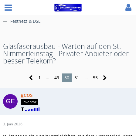
Festnetz & DSL
Glasfaserausbau - Warten auf den St.
Nimmerleinstag - Privater Anbieter oder
besser Telekom?
1
…
49
50
51
…
55
geos
Inventar
3. Juni 2026