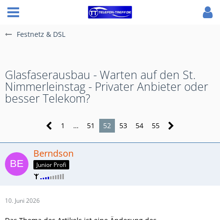
Festnetz & DSL
Glasfaserausbau - Warten auf den St.
Nimmerleinstag - Privater Anbieter oder
besser Telekom?
1
…
51
52
53
54
55
Berndson
Junior Profi
10. Juni 2026