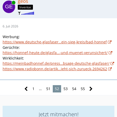
geos
Online
Inventar
6. Juli 2026
Werbung:
https://www.deutsche-glasfaser…ein-sieg-kreis/bad-honnef
Gerüchte:
https://honnef-heute.de/glasfa…-und-muenet-verunsichert/
Wirklichkeit:
https://meinbadhonnef.de/press…bsage-deutsche-glasfaser/
https://www.radiobonn.de/artik…ieht-sich-zurueck-2694262
1
…
51
52
53
54
55
Jetzt mitmachen!