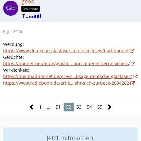
geos
Inventar
6. Juli 2026
Werbung:
https://www.deutsche-glasfaser…ein-sieg-kreis/bad-honnef
Gerüchte:
https://honnef-heute.de/glasfa…-und-muenet-verunsichert/
Wirklichkeit:
https://meinbadhonnef.de/press…bsage-deutsche-glasfaser/
https://www.radiobonn.de/artik…ieht-sich-zurueck-2694262
1
…
51
52
53
54
55
Jetzt mitmachen!