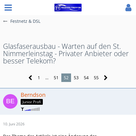
Festnetz & DSL
Glasfaserausbau - Warten auf den St.
Nimmerleinstag - Privater Anbieter oder
besser Telekom?
1
…
51
52
53
54
55
Berndson
Junior Profi
10. Juni 2026