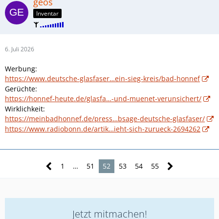
geos
Inventar
6. Juli 2026
Werbung:
https://www.deutsche-glasfaser…ein-sieg-kreis/bad-honnef
Gerüchte:
https://honnef-heute.de/glasfa…-und-muenet-verunsichert/
Wirklichkeit:
https://meinbadhonnef.de/press…bsage-deutsche-glasfaser/
https://www.radiobonn.de/artik…ieht-sich-zurueck-2694262
1
…
51
52
53
54
55
Jetzt mitmachen!