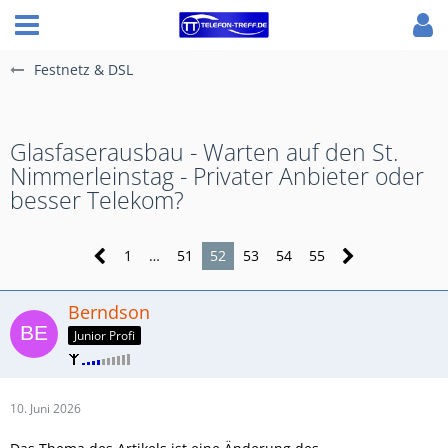
Festnetz & DSL
Glasfaserausbau - Warten auf den St.
Nimmerleinstag - Privater Anbieter oder
besser Telekom?
1
…
51
52
53
54
55
Berndson
Junior Profi
10. Juni 2026