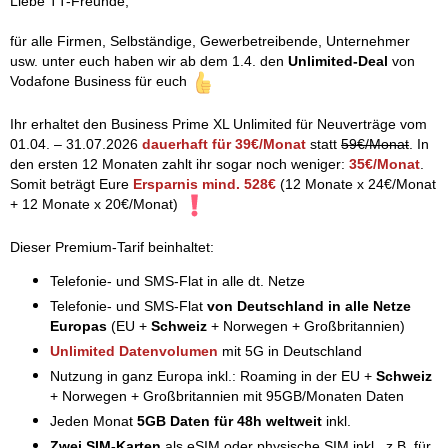
Liebe TT-Freunde,
für alle Firmen, Selbständige, Gewerbetreibende, Unternehmer
usw. unter euch haben wir ab dem 1.4. den
Unlimited-Deal
von
Vodafone Business für euch
Ihr erhaltet den Business Prime XL Unlimited für Neuverträge vom
01.04. – 31.07.2026
dauerhaft für 39€/Monat
statt
59€/Monat
. In
den ersten 12 Monaten zahlt ihr sogar noch weniger:
35€/Monat
.
Somit beträgt Eure
Ersparnis mind. 528€
(12 Monate x 24€/Monat
+ 12 Monate x 20€/Monat)
Dieser Premium-Tarif beinhaltet:
Telefonie- und SMS-Flat in alle dt. Netze
Telefonie- und SMS-Flat
von Deutschland in alle Netze
Europas
(EU +
Schweiz
+ Norwegen + Großbritannien)
Unlimited Datenvolumen
mit 5G in Deutschland
Nutzung in ganz Europa inkl.: Roaming in der EU +
Schweiz
+ Norwegen + Großbritannien mit 95GB/Monaten Daten
Jeden Monat
5GB Daten für 48h weltweit
inkl.
Zwei SIM-Karten
als eSIM oder physische SIM inkl., z.B. für