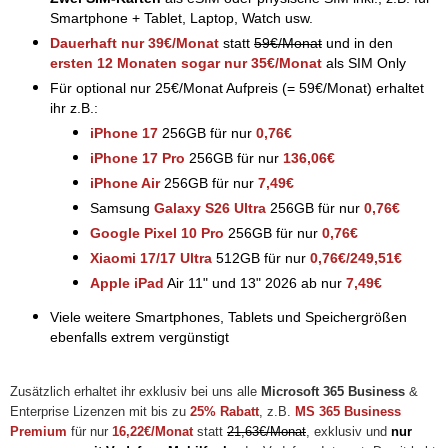
Smartphone + Tablet, Laptop, Watch usw.
Dauerhaft nur 39€/Monat
statt
59€/Monat
und in den
ersten 12 Monaten sogar nur 3
5€/Monat
als SIM Only
Für optional nur 25€/Monat Aufpreis (= 59€/Monat) erhaltet
ihr z.B.:
iPhone 17
256GB für nur
0,76€
iPhone 17 Pro
256GB für nur
1
36,06€
iPhone Air
256GB für nur
7,49€
Samsung
Galaxy S26 Ultra
256GB für nur
0,76€
Google Pixel 10 Pro
256GB für nur
0,76€
Xiaomi 17/17 Ultra
512GB für nur
0,76€/249,51€
Apple iPad
Air 11" und 13" 2026 ab nur
7,49€
Viele weitere Smartphones, Tablets und Speichergrößen
ebenfalls extrem vergünstigt
Zusätzlich erhaltet ihr exklusiv bei uns alle
Microsoft 365 Business
&
Enterprise Lizenzen mit bis zu
25% Rabatt
, z.B.
MS 365 Business
Premium
für nur
16,22€/Monat
statt
21,63€/Monat
, exklusiv und
nur