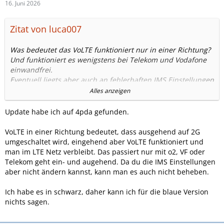
16. Juni 2026
Zitat von luca007
Was bedeutet das VoLTE funktioniert nur in einer Richtung?
Und funktioniert es wenigstens bei Telekom und Vodafone
einwandfrei.
Eventuell liegts aber auch an fehlerhaften IMS Einstellungen
fürs VoLTE.
Alles anzeigen
Bin nämlich am überlegen ob ich mit das Nokia 220 4G hole.
Update habe ich auf 4pda gefunden.
Auf den Bildern sieht das Blau aber irgendwie grünlich aus.
VoLTE in einer Richtung bedeutet, dass ausgehend auf 2G
Wie und wo bekommt man das Update her?
umgeschaltet wird, eingehend aber VoLTE funktioniert und
man im LTE Netz verbleibt. Das passiert nur mit o2, VF oder
Telekom geht ein- und augehend. Da du die IMS Einstellungen
aber nicht ändern kannst, kann man es auch nicht beheben.
Ich habe es in schwarz, daher kann ich für die blaue Version
nichts sagen.