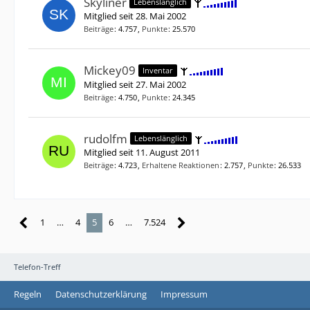
Skyliner
Lebenslänglich
Mitglied seit 28. Mai 2002
Beiträge
4.757
Punkte
25.570
Mickey09
Inventar
Mitglied seit 27. Mai 2002
Beiträge
4.750
Punkte
24.345
rudolfm
Lebenslänglich
Mitglied seit 11. August 2011
Beiträge
4.723
Erhaltene Reaktionen
2.757
Punkte
26.533
1
…
4
5
6
…
7.524
Telefon-Treff
Regeln
Datenschutzerklärung
Impressum