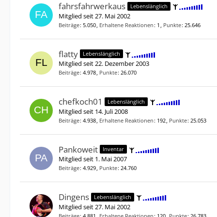
fahrsfahrwerkaus
Lebenslänglich
Mitglied seit 27. Mai 2002
Beiträge
5.050
Erhaltene Reaktionen
1
Punkte
25.646
flatty
Lebenslänglich
Mitglied seit 22. Dezember 2003
Beiträge
4.978
Punkte
26.070
chefkoch01
Lebenslänglich
Mitglied seit 14. Juli 2008
Beiträge
4.938
Erhaltene Reaktionen
192
Punkte
25.053
Pankoweit
Inventar
Mitglied seit 1. Mai 2007
Beiträge
4.929
Punkte
24.760
Dingens
Lebenslänglich
Mitglied seit 27. Mai 2002
Beiträge
4.881
Erhaltene Reaktionen
120
Punkte
26.783