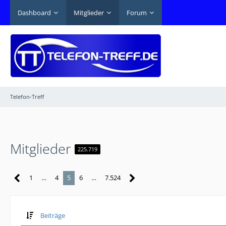
Dashboard
Mitglieder
Forum
Telefon-Treff
Mitglieder
225.719
1
…
4
5
6
…
7.524
Beiträge