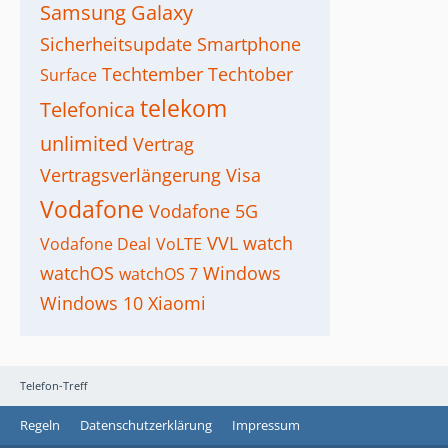
Samsung Galaxy
Sicherheitsupdate
Smartphone
Techtember
Techtober
Surface
telekom
Telefonica
unlimited
Vertrag
Vertragsverlängerung
Visa
Vodafone
Vodafone 5G
VVL
watch
Vodafone Deal
VoLTE
watchOS
Windows
watchOS 7
Windows 10
Xiaomi
Telefon-Treff
Regeln
Datenschutzerklärung
Impressum