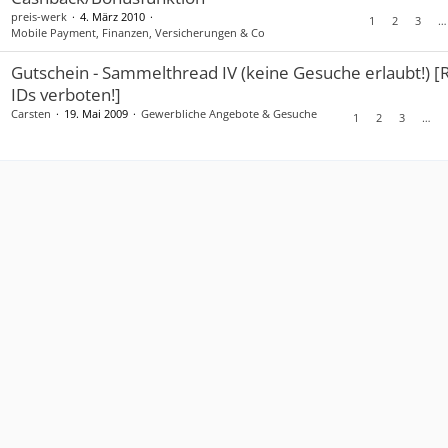
preis-werk
4. März 2010
1
2
3
…
Mobile Payment, Finanzen, Versicherungen & Co
Gutschein - Sammelthread IV (keine Gesuche erlaubt!) [
IDs verboten!]
Carsten
19. Mai 2009
Gewerbliche Angebote & Gesuche
1
2
3
…