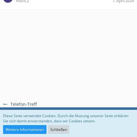
mario.2
7. April 2024
Telefon-Treff
Regeln
Datenschutzerklärung
Impressum
Diese Seite verwendet Cookies. Durch die Nutzung unserer Seite erklären
Sie sich damit einverstanden, dass wir Cookies setzen.
Community-Software:
WoltLab Suite™
Weitere Informationen
Schließen