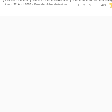
trinec
22. April 2020
Provider & Netzbetreiber
1
2
3
…
443