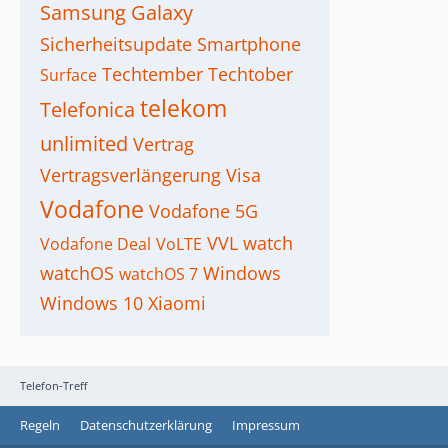
Samsung Galaxy
Sicherheitsupdate
Smartphone
Techtember
Techtober
Surface
telekom
Telefonica
unlimited
Vertrag
Vertragsverlängerung
Visa
Vodafone
Vodafone 5G
VVL
watch
Vodafone Deal
VoLTE
watchOS
Windows
watchOS 7
Windows 10
Xiaomi
Telefon-Treff
Regeln
Datenschutzerklärung
Impressum