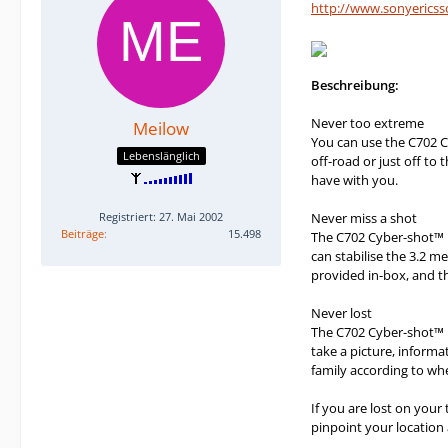
http://www.sonyerics
Beschreibung:
Never too extreme
Meilow
You can use the C702 Cy
Lebenslänglich
off-road or just off to
have with you.
Registriert: 27. Mai 2002
Never miss a shot
Beiträge
15.498
The C702 Cyber-shot™ is
can stabilise the 3.2 m
provided in-box, and t
Never lost
The C702 Cyber-shot™ i
take a picture, inform
family according to wh
If you are lost on you
pinpoint your location 