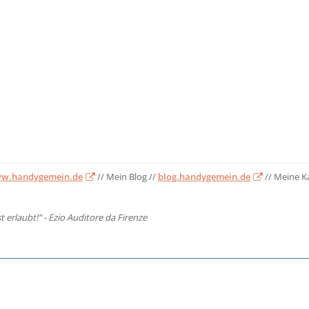
w.handygemein.de
// Mein Blog //
blog.handygemein.de
// Meine K
st erlaubt!" - Ezio Auditore da Firenze