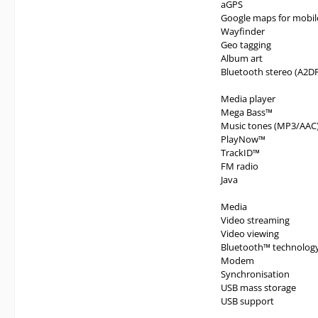
aGPS
Google maps for mobil
Wayfinder
Geo tagging
Album art
Bluetooth stereo (A2D
Media player
Mega Bass™
Music tones (MP3/AAC
PlayNow™
TrackID™
FM radio
Java
Media
Video streaming
Video viewing
Bluetooth™ technolog
Modem
Synchronisation
USB mass storage
USB support