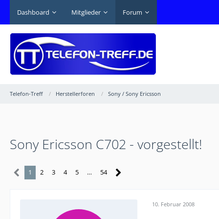
Dashboard
Mitglieder
Forum
Telefon-Treff
Herstellerforen
Sony / Sony Ericsson
Sony Ericsson C702 - vorgestellt!
1
2
3
4
5
…
54
10. Februar 2008