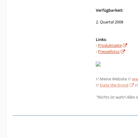
Verfügbarkeit:
2. Quartal 2008
Links:
-
Produktseite
-
Pressefotos
// Meine Website //
ww
//
Data the Droid
//
"Nichts ist wahr! Alles i