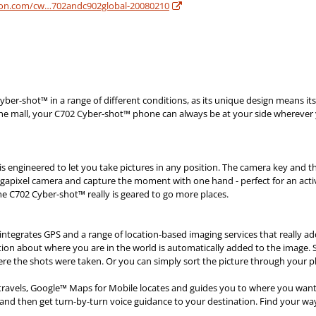
son.com/cw…702andc902global-20080210
ber-shot™ in a range of different conditions, as its unique design means it
 the mall, your C702 Cyber-shot™ phone can always be at your side wherever 
 engineered to let you take pictures in any position. The camera key and the
egapixel camera and capture the moment with one hand - perfect for an active
he C702 Cyber-shot™ really is geared to go more places.
ntegrates GPS and a range of location-based imaging services that really
ation about where you are in the world is automatically added to the image
ere the shots were taken. Or you can simply sort the picture through your p
r travels, Google™ Maps for Mobile locates and guides you to where you want
and then get turn-by-turn voice guidance to your destination. Find your way 