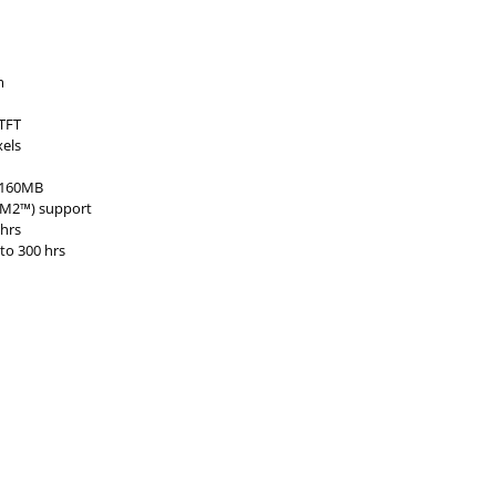
m
 TFT
xels
 160MB
(M2™) support
 hrs
to 300 hrs