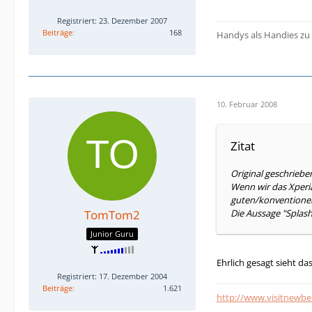
Registriert: 23. Dezember 2007
Beiträge
168
Handys als Handies zu 
10. Februar 2008
Zitat
Original geschrieb
Wenn wir das Xperia
guten/konventionel
TomTom2
Die Aussage "Splash
Junior Guru
Ehrlich gesagt sieht da
Registriert: 17. Dezember 2004
Beiträge
1.621
http://www.visitnewb