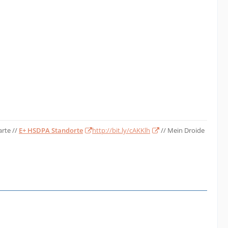
arte //
E+ HSDPA Standorte
http://bit.ly/cAKKlh
// Mein Droide