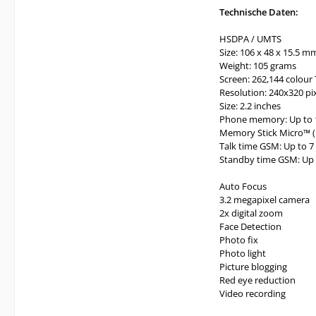
Technische Daten:
HSDPA / UMTS
Size: 106 x 48 x 15.5 m
Weight: 105 grams
Screen: 262,144 colour
Resolution: 240x320 pi
Size: 2.2 inches
Phone memory: Up to
Memory Stick Micro™ 
Talk time GSM: Up to 7
Standby time GSM: Up 
Auto Focus
3.2 megapixel camera
2x digital zoom
Face Detection
Photo fix
Photo light
Picture blogging
Red eye reduction
Video recording