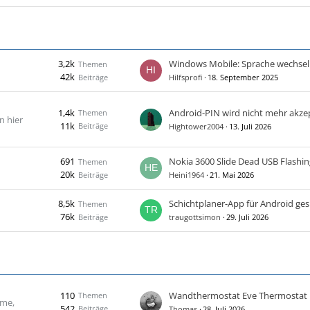
3,2k
Windows Mobile: Sprache wechsel
Themen
42k
Beiträge
Hilfsprofi
18. September 2025
1,4k
Android-PIN wird nicht mehr akzep
Themen
n hier
11k
Beiträge
Hightower2004
13. Juli 2026
691
Nokia 3600 Slide Dead USB Flashin
Themen
20k
Beiträge
Heini1964
21. Mai 2026
8,5k
Schichtplaner-App für Android ge
Themen
76k
Beiträge
traugottsimon
29. Juli 2026
110
Wandthermostat Eve Thermostat
Themen
ome,
542
Beiträge
Thomas
28. Juli 2026