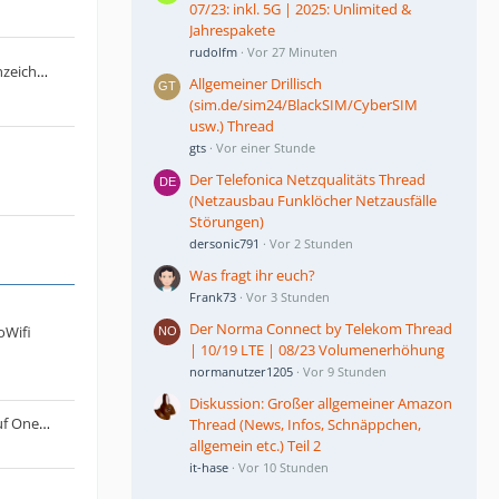
07/23: inkl. 5G | 2025: Unlimited &
Jahrespakete
rudolfm
Vor 27 Minuten
Antrag: KI generierte Beiträge kennzeichnen
Allgemeiner Drillisch
(sim.de/sim24/BlackSIM/CyberSIM
usw.) Thread
gts
Vor einer Stunde
Der Telefonica Netzqualitäts Thread
(Netzausbau Funklöcher Netzausfälle
Störungen)
dersonic791
Vor 2 Stunden
Was fragt ihr euch?
Frank73
Vor 3 Stunden
Der Norma Connect by Telekom Thread
oWifi
| 10/19 LTE | 08/23 Volumenerhöhung
normanutzer1205
Vor 9 Stunden
Diskussion: Großer allgemeiner Amazon
Lumia 950 - Upload von Dateien auf OneDrive funktioniert nicht mehr
Thread (News, Infos, Schnäppchen,
allgemein etc.) Teil 2
it-hase
Vor 10 Stunden