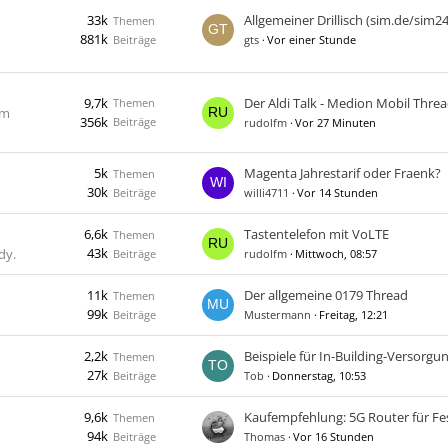
33k
Themen
881k
Beiträge
gts
Vor einer Stunde
9,7k
Themen
im
356k
Beiträge
rudolfm
Vor 27 Minuten
5k
Magenta Jahrestarif oder Fraenk?
Themen
30k
Beiträge
willi4711
Vor 14 Stunden
6,6k
Tastentelefon mit VoLTE
Themen
43k
dy.
Beiträge
rudolfm
Mittwoch, 08:57
11k
​Der allgemeine 0179 Thread
Themen
99k
Beiträge
Mustermann
Freitag, 12:21
2,2k
Beispiele für In-Building-Versorgu
Themen
27k
Beiträge
Tob
Donnerstag, 10:53
9,6k
Themen
94k
Beiträge
Thomas
Vor 16 Stunden