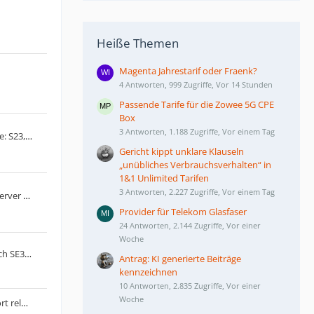
Heiße Themen
Magenta Jahrestarif oder Fraenk?
4 Antworten, 999 Zugriffe, Vor 14 Stunden
Passende Tarife für die Zowee 5G CPE
Box
3 Antworten, 1.188 Zugriffe, Vor einem Tag
Die neue Samsung Galaxy S23-Serie: S23, S23+ und S23 Ultra
Gericht kippt unklare Klauseln
„unübliches Verbrauchsverhalten“ in
1&1 Unlimited Tarifen
3 Antworten, 2.227 Zugriffe, Vor einem Tag
LG schaltet Smart­phone-Update-Server am 30. Juni 2025 ab
Provider für Telekom Glasfaser
24 Antworten, 2.144 Zugriffe, Vor einer
Woche
Wie animiere ich meine Apple Watch SE3 cellular dazu mir Whatsapp Nachrichten zu signalisieren?
Antrag: KI generierte Beiträge
kennzeichnen
10 Antworten, 2.835 Zugriffe, Vor einer
Woche
Unihertz Titan2: Blackberry Passport reloaded?