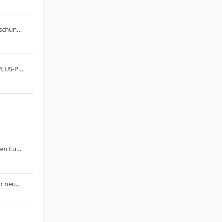
Anrufe von 03046690017 Marktforschung muss man annehmen ???
FRITZ! startet gebührenpflichtige PLUS-Pakete
EU verhängt Strafe von 890 Millionen Euro gegen Google
Die Produktion physischer Discs für neue Spiele auf PlayStation-Konsolen endet im Januar 2028