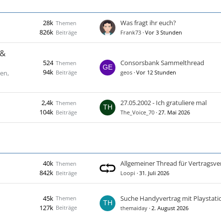
28k
Was fragt ihr euch?
Themen
826k
Beiträge
Frank73
Vor 3 Stunden
 &
524
Consorsbank Sammelthread
Themen
94k
Beiträge
en,
geos
Vor 12 Stunden
2,4k
27.05.2002 - Ich gratuliere mal
Themen
104k
Beiträge
The_Voice_70
27. Mai 2026
40k
Themen
842k
Beiträge
Loopi
31. Juli 2026
45k
Suche Handyvertrag mit Playstati
Themen
127k
Beiträge
themaiday
2. August 2026