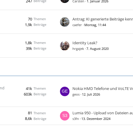
247
Beiträge
Carsten
1. Januar 2026
70
Themen
1,9k
Beiträge
caefer
Montag, 11:44
1,8k
Identity Leak?
Themen
39k
Beiträge
hrgajek
7. August 2020
und
41k
Nokia HMD Telefone und VoLTE V
Themen
603k
Beiträge
geos
12. Juli 2026
81
Themen
8,6k
Beiträge
s3fn
13. Dezember 2024