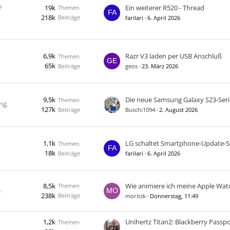
e
19k
Ein weiterer R520 - Thread
Themen
218k
Beiträge
farilari
6. April 2026
6,9k
Razr V3 laden per USB Anschluß
Themen
65k
Beiträge
geos
23. März 2026
9,5k
Themen
ng.
127k
Beiträge
Buschi1094
2. August 2026
1,1k
Themen
18k
Beiträge
farilari
6. April 2026
8,5k
Themen
e
238k
Beiträge
moritzk
Donnerstag, 11:49
1,2k
Themen