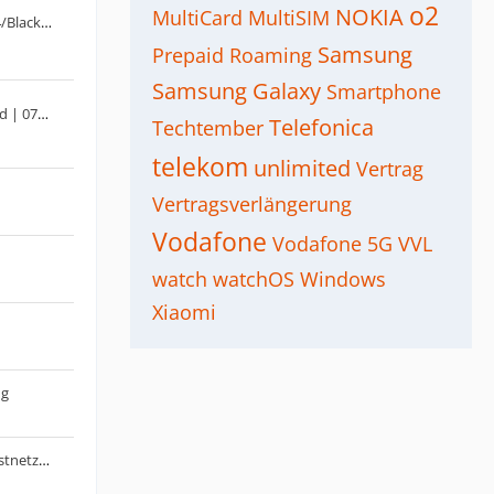
o2
NOKIA
MultiCard
MultiSIM
Allgemeiner Drillisch (sim.de/sim24/BlackSIM/CyberSIM usw.) Thread
Samsung
Prepaid
Roaming
Samsung Galaxy
Smartphone
Der Aldi Talk - Medion Mobil Thread | 07/23: inkl. 5G | 2025: Unlimited & Jahrespakete
Telefonica
Techtember
telekom
unlimited
Vertrag
Vertragsverlängerung
Vodafone
Vodafone 5G
VVL
watch
watchOS
Windows
Xiaomi
ng
Kaufempfehlung: 5G Router für Festnetz-Ersatz