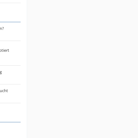
n?
tiert
g
sucht