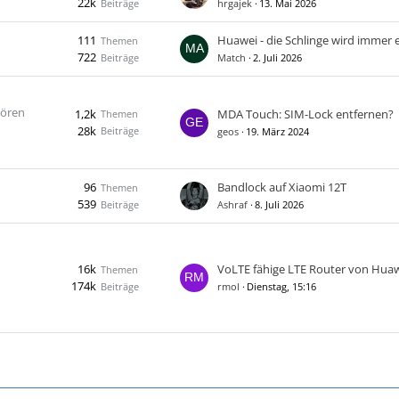
22k
Beiträge
hrgajek
13. Mai 2026
111
Huawei - die Schlinge wird immer en
Themen
722
Beiträge
Match
2. Juli 2026
hören
1,2k
MDA Touch: SIM-Lock entfernen?
Themen
28k
Beiträge
geos
19. März 2024
96
Bandlock auf Xiaomi 12T
Themen
539
Beiträge
Ashraf
8. Juli 2026
16k
VoLTE fähige LTE Router von Hua
Themen
174k
Beiträge
rmol
Dienstag, 15:16