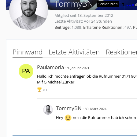
TommyBN
Senior Profi
Mitglied seit 13. September 2012
Letzte Aktivität:
Vor 24 Stunden
Beiträge
1.088
Erhaltene Reaktionen
497
P
Pinnwand
Letzte Aktivitäten
Reaktione
Paulamorla
9. Januar 2021
Hallo, ich möchte anfragen ob die Rufnummer 0171 90 
M f G Michael Zürker
1
TommyBN
30. März 2024
Hey
nein die Rufnummer hab ich schon 