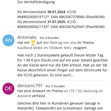
Zur VerVollStändigung:
5G Versionsstand
30.01.2024
: ICCID
894902000019712*, EAN 4063367378966 (PlastikSIM)
5G Versionsstand
31.07.2025
: ICCID
894902000021733*, EAN 4063367625947 (PlastikSIM)
Antonabc
Vor 4 Stunden
Hat mit
auf
den Beitrag von
xrw
im Thema
Kaufland Mobil im Telekom Netz.
reagiert.
Hab noch 2 Starterpakete gekauft (heute letzter Tag
für 1.99 € pro Stück) und auf ein paar Details geachtet.
An der Kasse wird nur die EAN erfasst. Hab an der SB-
Kasse absichtlich einen Finger auf dem Strichcode für
die ICCID gelassen. Es sind auch…
dersonic791
Vor 5 Stunden
Hat eine Antwort im Thema
o2 LTE / 5G Nutzung im
Ausland
verfasst.
Gleiches Bild hier in Rumänien genauer Gesagt in
Pitesti/RO, Telekom/RO am Schnellsten. Gefolgt von