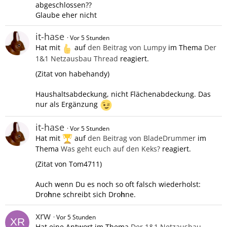
abgeschlossen??
Glaube eher nicht
it-hase
Vor 5 Stunden
Hat mit
auf
den Beitrag von
Lumpy
im Thema
Der
1&1 Netzausbau Thread
reagiert.
(Zitat von habehandy)
Haushaltsabdeckung, nicht Flächenabdeckung. Das
nur als Ergänzung
it-hase
Vor 5 Stunden
Hat mit
auf
den Beitrag von
BladeDrummer
im
Thema
Was geht euch auf den Keks?
reagiert.
(Zitat von Tom4711)
Auch wenn Du es noch so oft falsch wiederholst:
Dro
h
ne schreibt sich Dro
h
ne.
xrw
Vor 5 Stunden
Hat eine Antwort im Thema
Der 1&1 Netzausbau