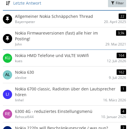
Letzte Antwort
Filter
Allgemeiner Nokia Schnäppchen Thread
22
Bayernpeter
20. April 2025
Nokia Firmwareversionen (fast) alle hier im
3,9k
Posting!
John
29. Mai 2021
Nokia HMD Telefone und VoLTE VoWifi
164
kues
12. Juli 2026
Nokia 630
162
alexloe
9. Juli 2026
Nokia 6700 classic, Radioton über den Lautsprecher
1
hören
linhel
16. März 2026
6300 4G - reduziertes Einstellungsmenü
4
Rehocal644
10. Januar 2026
Nokia 2220s will Beschränkungscode / was nun?
2