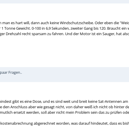
nn man es hart will, dann auch keine Windschutzscheibe. Oder eben die "Wei
r 1 Tonne Gewicht. 0-100 in 6,9 Sekunden, zweiter Gang bis 120. Braucht ei
er Drehzahl recht sparsam zu fahren. Und der Motor ist ein Sauger, hat al
 paar Fragen..
mindest gibt es eine Dose, und es sind weit und breit keine Sat-Antennen 
e den Anschluss aber wie gesagt nicht, von daher weiß ich nicht ob hinter d
tlich ersetzt werden, soll aber nicht mein Problem sein das zu prüfen o
nkostenabrechnung abgerechnet worden, was darauf hindeutet, dass es bishe