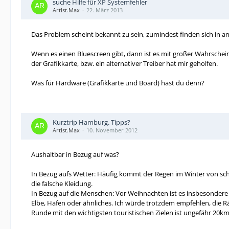
suche Hilfe für XP Systemfehler
ArtIst.Max
22. März 2013
Das Problem scheint bekannt zu sein, zumindest finden sich in 
Wenn es einen Bluescreen gibt, dann ist es mit großer Wahrscheinl
der Grafikkarte, bzw. ein alternativer Treiber hat mir geholfen.
Was für Hardware (Grafikkarte und Board) hast du denn?
Kurztrip Hamburg. Tipps?
ArtIst.Max
10. November 2012
Aushaltbar in Bezug auf was?
In Bezug aufs Wetter: Häufig kommt der Regen im Winter von schr
die falsche Kleidung.
In Bezug auf die Menschen: Vor Weihnachten ist es insbesondere 
Elbe, Hafen oder ähnliches. Ich würde trotzdem empfehlen, die Räd
Runde mit den wichtigsten touristischen Zielen ist ungefähr 20km 