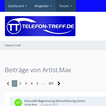
Dashboard
Mitglieder
Forum
Telefon-Treff
Beiträge von ArtIst.Max
1
2
3
4
5
…
357
Manuelle Begrenzung Motorleistung (Auto)
ArtIst.Max
3. August 2013