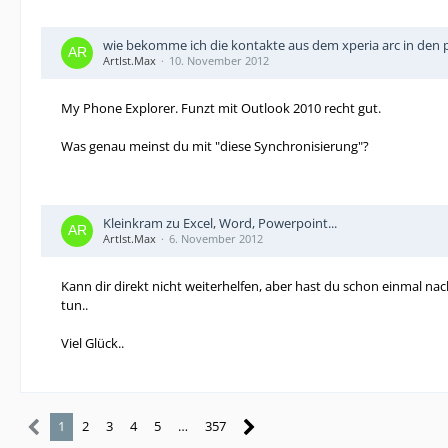
wie bekomme ich die kontakte aus dem xperia arc in den 
ArtIst.Max
10. November 2012
My Phone Explorer. Funzt mit Outlook 2010 recht gut.
Was genau meinst du mit "diese Synchronisierung"?
Kleinkram zu Excel, Word, Powerpoint...
ArtIst.Max
6. November 2012
Kann dir direkt nicht weiterhelfen, aber hast du schon einmal na
tun..
Viel Glück..
1
2
3
4
5
…
357