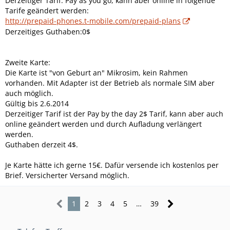
Derzeitiger Tarif: Pay as you go, kann aber online in folgende
Tarife geändert werden:
http://prepaid-phones.t-mobile.com/prepaid-plans
Derzeitiges Guthaben:0$
Zweite Karte:
Die Karte ist "von Geburt an" Mikrosim, kein Rahmen
vorhanden. Mit Adapter ist der Betrieb als normale SIM aber
auch möglich.
Gültig bis 2.6.2014
Derzeitiger Tarif ist der Pay by the day 2$ Tarif, kann aber auch
online geändert werden und durch Aufladung verlängert
werden.
Guthaben derzeit 4$.
Je Karte hätte ich gerne 15€. Dafür versende ich kostenlos per
Brief. Versicherter Versand möglich.
1
2
3
4
5
…
39