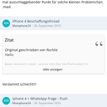
mal ausschlaggebender Punkt für solche kleinen Problemchen.
:mad:
iPhone 4 Beschaffungsthread
Mainphone24
26. September 2010
Zitat
Original geschrieben von fischlie
Hallo,
kann jemand sagen, wie es mit der Verfügbarkeit in
Tschechien aussieht?
Alles anzeigen
MfG
Verdammt schlecht!!!
iphone 4 + WhatsApp Frage - Push
Mainphone24
26. September 2010