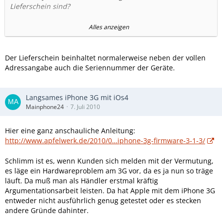
Lieferschein sind?
DHL konnte mir bisher nicht weiterhelfen wo mein Paket ist.
Alles anzeigen
Ich habe heute eine Beschwerde an den Vorstand
gerichtet...
Der Lieferschein beinhaltet normalerweise neben der vollen
Es bleibt spannend...
Adressangabe auch die Seriennummer der Geräte.
Sarkasmus on: Ein Nokia 1600 ist auch mal wieder was
feines...
Langsames iPhone 3G mit iOs4
Mainphone24
7. Juli 2010
Hier eine ganz anschauliche Anleitung:
http://www.apfelwerk.de/2010/0…iphone-3g-firmware-3-1-3/
Schlimm ist es, wenn Kunden sich melden mit der Vermutung,
es läge ein Hardwareproblem am 3G vor, da es ja nun so träge
läuft. Da muß man als Händler erstmal kräftig
Argumentationsarbeit leisten. Da hat Apple mit dem iPhone 3G
entweder nicht ausführlich genug getestet oder es stecken
andere Gründe dahinter.